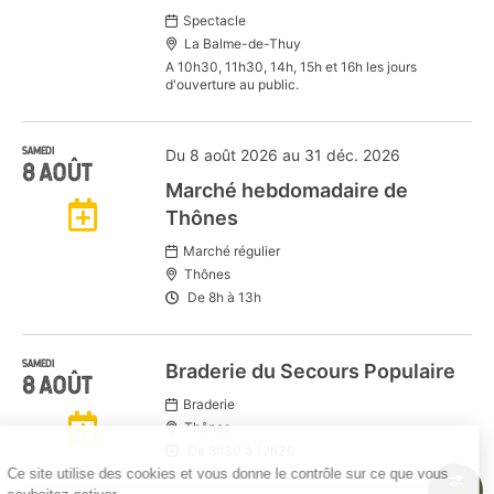
Spectacle
La Balme-de-Thuy
A 10h30, 11h30, 14h, 15h et 16h les jours
d'ouverture au public.
SAMEDI
Du 8 août 2026 au 31 déc. 2026
8
AOÛT
Marché hebdomadaire de
Ajouter
Thônes
Marché régulier
à
Thônes
De
8h
à
13h
mon
SAMEDI
Braderie du Secours Populaire
Agenda
8
AOÛT
Braderie
Ajouter
Thônes
Google
De
8h30
à
12h30
à
Ce site utilise des cookies et vous donne le contrôle sur ce que vous