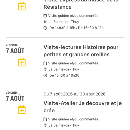
Ajouter
Résistance
Visite guidée et/ou commentée
à
La Balme-de-Thuy
De
14h30
à
15h /
De
16h30
à
17h
mon
VENDREDI
Visite-lectures Histoires pour
Agenda
7
AOÛT
petites et grandes oreilles
Ajouter
Google
Visite guidée et/ou commentée
La Balme-de-Thuy
à
De
15h30
à
16h30
mon
VENDREDI
Du 7 août 2026 au 30 août 2026
7
AOÛT
Visite-Atelier Je découvre et je
Agenda
Ajouter
crée
Google
Visite guidée et/ou commentée
à
La Balme-de-Thuy