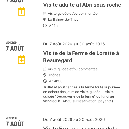
Visite adulte à l’Abri sous roche
Ajouter
Visite guidée et/ou commentée
La Balme-de-Thuy
à
À
11h
mon
VENDREDI
Du 7 août 2026 au 30 août 2026
7
AOÛT
Visite de la Ferme de Lorette à
Agenda
Ajouter
Beauregard
Google
Visite guidée et/ou commentée
à
Thônes
À
14h30
mon
Juillet et août : accès à la ferme toute la journée
en dehors des jours de visite guidée. - Visite
guidée "Découverte de la ferme" du lundi au
vendredi à 14h30 sur réservation (payante).
Agenda
Google
VENDREDI
Du 7 août 2026 au 30 août 2026
7
AOÛT
Visite Express au musée de la