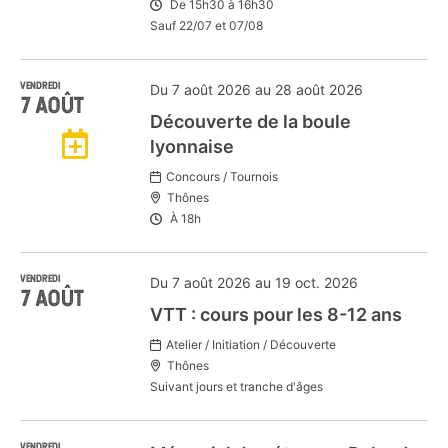
De
15h30
à
16h30
mon
Sauf 22/07 et 07/08
Agenda
VENDREDI
Du 7 août 2026 au 28 août 2026
7
AOÛT
Découverte de la boule
Google
Ajouter
lyonnaise
Concours / Tournois
à
Thônes
À
18h
mon
VENDREDI
Du 7 août 2026 au 19 oct. 2026
Agenda
7
AOÛT
VTT : cours pour les 8-12 ans
Google
Atelier / Initiation / Découverte
Thônes
Suivant jours et tranche d'âges
VENDREDI