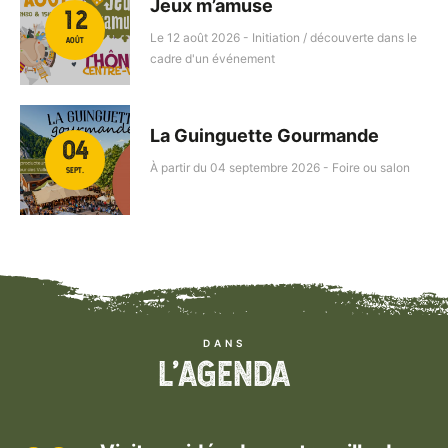
Jeux m’amuse
12
Le
12 août 2026 - Initiation / découverte dans le
AOÛT
cadre d'un événement
La Guinguette Gourmande
04
À partir du
04 septembre 2026 - Foire ou salon
SEPT.
DANS
L'AGENDA