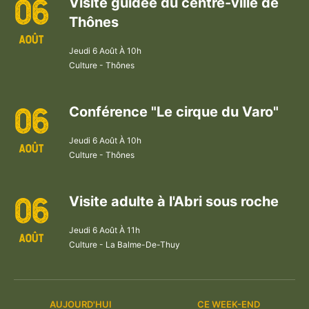
06
Visite guidée du centre-ville de
Thônes
AOÛT
Jeudi
6
Août
À
10h
Culture -
Thônes
06
Conférence "Le cirque du Varo"
Jeudi
6
Août
À
10h
AOÛT
Culture -
Thônes
06
Visite adulte à l'Abri sous roche
Jeudi
6
Août
À
11h
AOÛT
Culture -
La Balme-De-Thuy
AUJOURD'HUI
CE WEEK-END