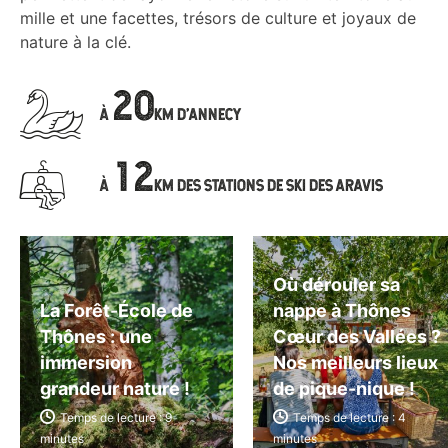
mille et une facettes, trésors de culture et joyaux de
nature à la clé.
20
À
KM
D'ANNECY
12
À
KM
DES STATIONS DE SKI
DES ARAVIS
Où dérouler sa
La Forêt-École de
nappe à Thônes
Thônes : une
Cœur des Vallées ?
immersion
Nos meilleurs lieux
grandeur nature !
de pique-nique !
Temps de lecture : 9
Temps de lecture : 4
minutes
minutes