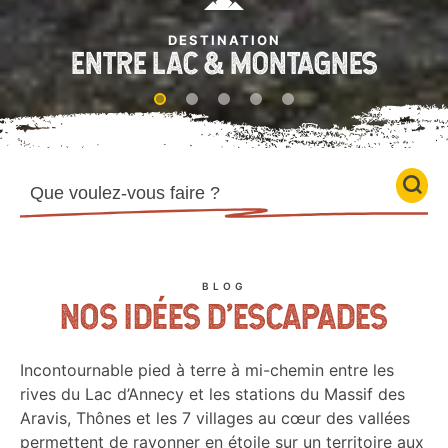
DESTINATION
DESTINATION
DESTINATION
DESTINATION
DESTINATION
ENTRE LAC & MONTAGNES
RE
BLOG
NOS IDÉES D'ESCAPADES
Incontournable pied à terre à mi-chemin entre les
rives du Lac d’Annecy et les stations du Massif des
Aravis, Thônes et les 7 villages au cœur des vallées
permettent de rayonner en étoile sur un territoire aux