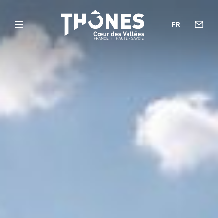
Con
FR
Menu
l’of
Thônes
de
Cœur
tou
des
Vallées