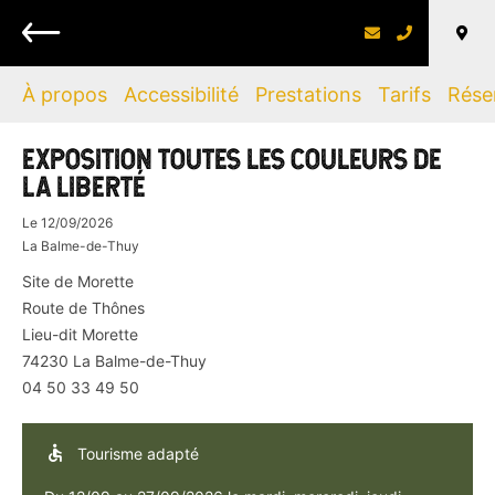
Retour
À propos
Accessibilité
Prestations
Tarifs
Rése
EXPOSITION TOUTES LES COULEURS DE
LA LIBERTÉ
Le
12/09/2026
La Balme-de-Thuy
Site de Morette
Route de Thônes
Lieu-dit Morette
74230
La Balme-de-Thuy
04 50 33 49 50
Tourisme adapté