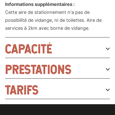
Informations supplémentaires :
Cette aire de stationnement n'a pas de
possibilité de vidange, ni de toilettes. Aire de
services à 2km avec borne de vidange.
CAPACITÉ
20 emplacement(s) camping cars
PRESTATIONS
TARIFS
SERVICES
Animaux acceptés
Emplacements gratuits.