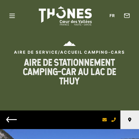
Con
FR
Menu
l’of
Thônes
de
Cœur
tou
des
AIRE DE SERVICE/ACCUEIL CAMPING-CARS
Vallées
AIRE DE STATIONNEMENT
CAMPING-CAR AU LAC DE
THUY
Retour