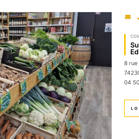
CO
Su
Ed
8 rue
7423
04 50
LO
+