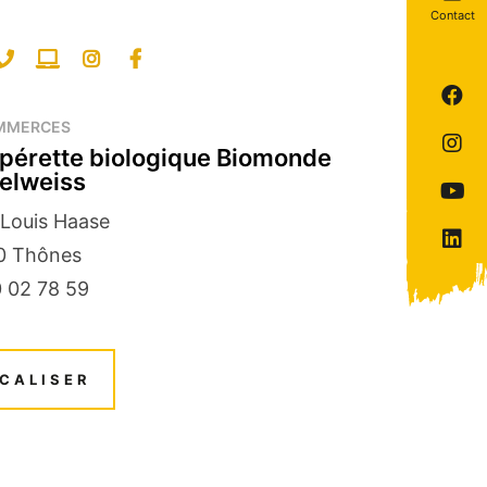
Contact
Su
no
MMERCES
Su
su
pérette biologique Biomonde
no
F
elweiss
Su
su
n
In
 Louis Haase
Su
su
0
Thônes
no
Y
 02 78 59
su
Li
CALISER