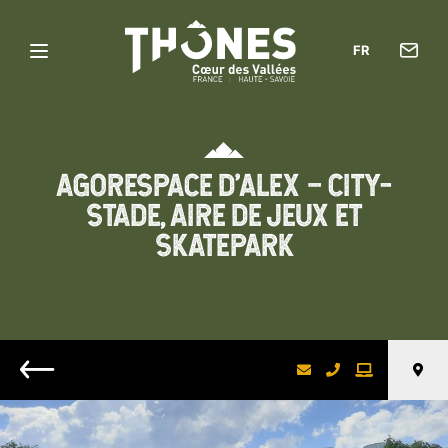
Con
FR
Menu
l’of
Thônes
de
Cœur
tou
des
AGORESPACE D’ALEX – CITY-
Vallées
STADE, AIRE DE JEUX ET
SKATEPARK
Retour