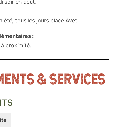
di soir en août.
n été, tous les jours place Avet.
lémentaires :
 à proximité.
MENTS & SERVICES
NTS
ité