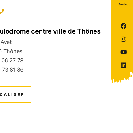
Contact
Su
ulodrome centre ville de Thônes
no
Su
su
 Avet
no
F
0
Thônes
Su
su
n
In
 06 27 78
Su
su
 73 81 86
no
Y
su
Li
CALISER