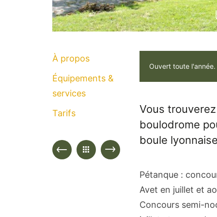
À propos
Ouvert toute l'année.
Équipements &
services
Vous trouverez 
Tarifs
boulodrome pou
boule lyonnaise
Pétanque : concour
Avet en juillet et ao
Concours semi-noct