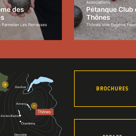
Associations
ome des
Pétanque Club 
es
Thônes
 Parmelan Les Perrasses
Thônes Voie Eugène Fourn
BROCHURES