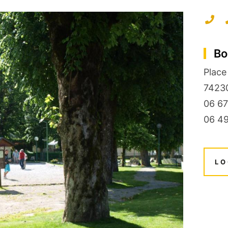
Bo
Place
7423
06 67
06 49
LO
+
−