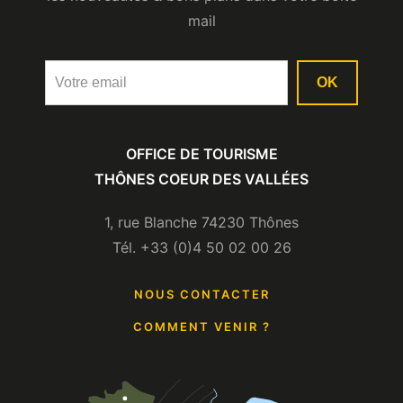
mail
Dénivelé négatif : 390 m
TYPOLOGIE
Durée : 2h15
OK
Type d’itinéraire : ALLER_RETOUR
Circuits de France_circuits
En plein air
OFFICE DE TOURISME
Précision balisage : Balisage de couleur beige.
THÔNES COEUR DES VALLÉES
Nature du terrain : Non adapté aux
1, rue Blanche 74230 Thônes
poussettes
Tél. +33 (0)4 50 02 00 26
Nature du terrain : Terre
NOUS CONTACTER
COMMENT VENIR ?