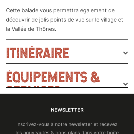
Cette balade vous permettra également de
découvrir de jolis points de vue sur le village et
la Vallée de Thônes.
ITINÉRAIRE
ÉQUIPEMENTS &
EN DÉTAIL
SERVICES
Altitude : 620 m
Distance : 5.3 km
NEWSLETTER
SERVICES
Balisage : BALISE
Inscrivez-vous à notre newsletter et recevez
Animaux acceptés
les nouveautés & bons plans dans votre boîte
Dénivelé positif : 390 m