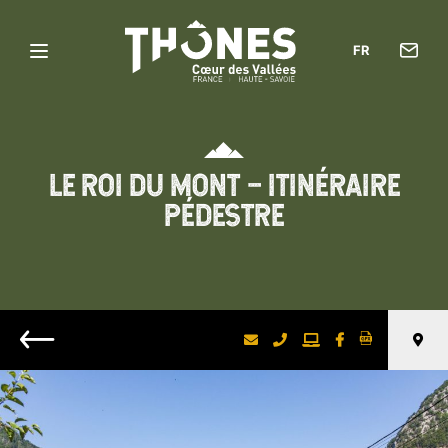
Con
FR
Menu
l’of
Thônes
de
Cœur
tou
des
LE ROI DU MONT – ITINÉRAIRE
Vallées
PÉDESTRE
Retour