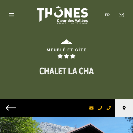
Con
FR
Menu
l’of
Thônes
de
Cœur
tou
des
MEUBLÉ ET GÎTE
Vallées
CHALET LA CHA
Retour