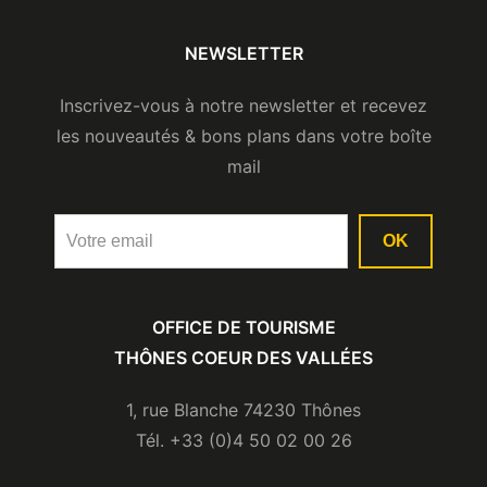
7 nuits minimum.
NEWSLETTER
Salon de jardin
Salon de télévision
Inscrivez-vous à notre newsletter et recevez
Terrain ombragé
AFFICHER PLUS
les nouveautés & bons plans dans votre boîte
mail
SERVICES
OK
Animaux acceptés
OFFICE DE TOURISME
THÔNES COEUR DES VALLÉES
Ménage avec supplément
1, rue Blanche 74230 Thônes
Accès Internet Wifi
Tél. +33 (0)4 50 02 00 26