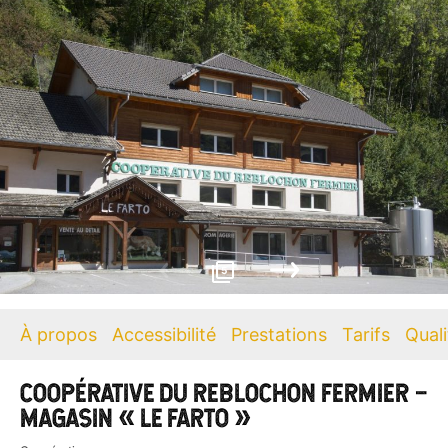
5
À propos
Accessibilité
Prestations
Tarifs
Quali
COOPÉRATIVE DU REBLOCHON FERMIER –
MAGASIN « LE FARTO »