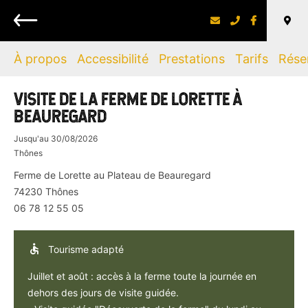
Retour
À propos
Accessibilité
Prestations
Tarifs
Rése
VISITE DE LA FERME DE LORETTE À
BEAUREGARD
Jusqu'au
30/08/2026
Thônes
Ferme de Lorette au Plateau de Beauregard
74230
Thônes
06 78 12 55 05
Tourisme adapté
Juillet et août : accès à la ferme toute la journée en
dehors des jours de visite guidée.