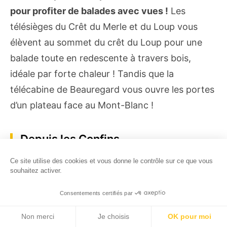
pour profiter de balades avec vues !
Les
télésièges du Crêt du Merle et du Loup vous
élèvent au sommet du crêt du Loup pour une
balade toute en redescente à travers bois,
idéale par forte chaleur ! Tandis que la
télécabine de Beauregard vous ouvre les portes
d’un plateau face au Mont-Blanc !
Depuis les Confins
Ce site utilise des cookies et vous donne le contrôle sur ce que vous
souhaitez activer.
Le secteur des Confins est également le
terrain de jolies balades autour du lac
(2,5 km
Consentements certifiés par
et 65 m de dénivelé en 1h) ou de randonnées
Non merci
Météo
Je choisis
Billetterie
Carte
OK pour moi
Agenda
beaucoup plus sportives et techniques comme
Je
recherche